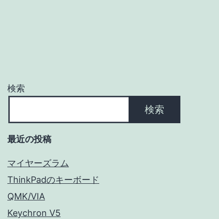
ゲ
ー
シ
ョ
検索
ン
検索
最近の投稿
マイヤーズラム
ThinkPadのキーボード
QMK/VIA
Keychron V5