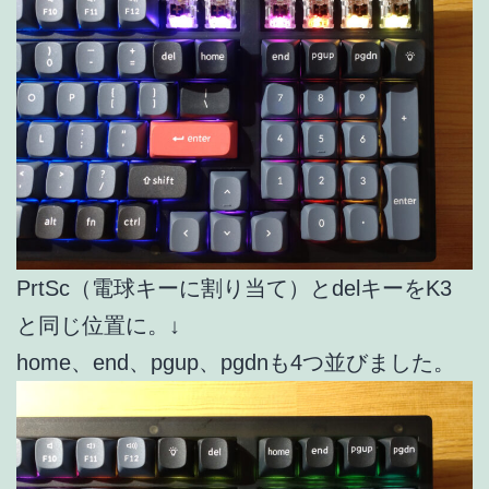
PrtSc（電球キーに割り当て）とdelキーをK3
と同じ位置に。↓
home、end、pgup、pgdnも4つ並びました。