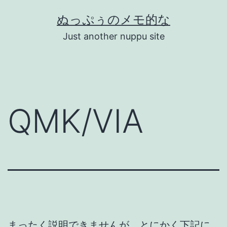
コ
ぬっぷぅのメモ的な
ン
Just another nuppu site
テ
ン
ツ
へ
QMK/VIA
ス
キ
ッ
プ
まったく説明できませんが、とにかく下記に