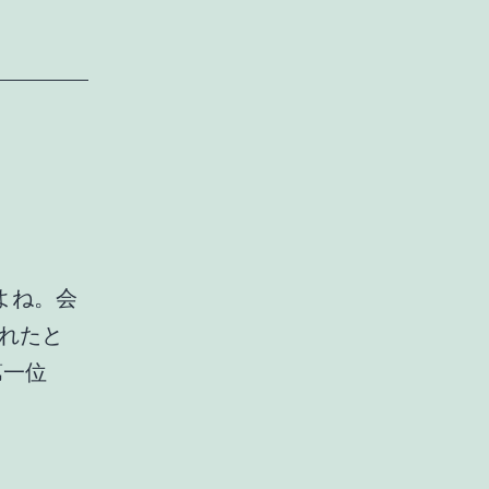
い
て
よね。会
れたと
第一位