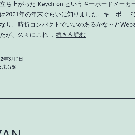
立ち上がった Keychron というキーボードメーカ
は2021年の年末ぐらいに知りました。キーボード
なり、時折コンパクトでいいのあるかな～とWeb
Keychron
したが、久々にこれ…
続きを読む
K3
order
22年3月7日
:
未分類
VAN