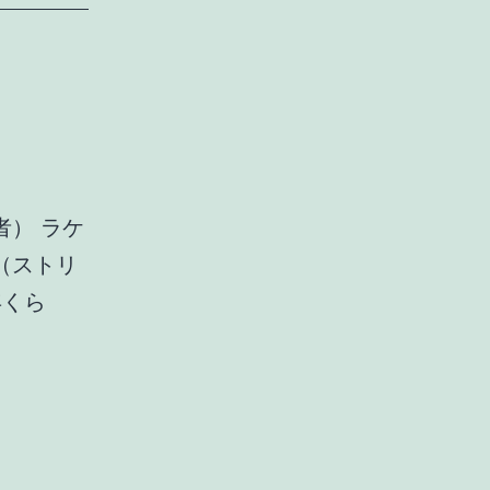
） ラケ
（ストリ
年くら
ガ
ッ
ト
に
つ