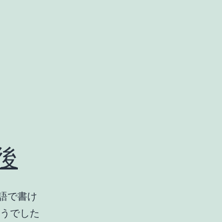
の後
英語で書け
ようでした