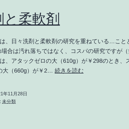
剤と柔軟剤
は、日々洗剤と柔軟剤の研究を重ねている…こと
の場合は汚れ落ちではなく、コスパの研究ですが（
は、アタックゼロの大（610g）が￥298のとき、
洗
の大（660g）が￥2…
続きを読む
剤
と
21年11月28日
柔
:
未分類
軟
剤