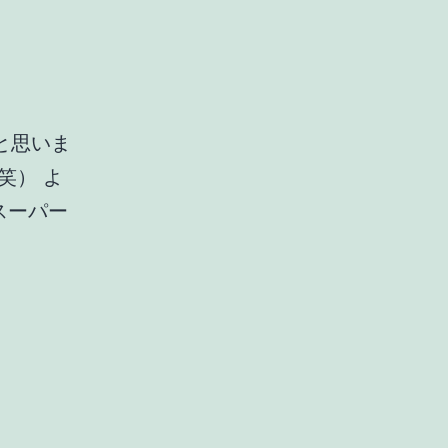
と思いま
笑） よ
スーパー