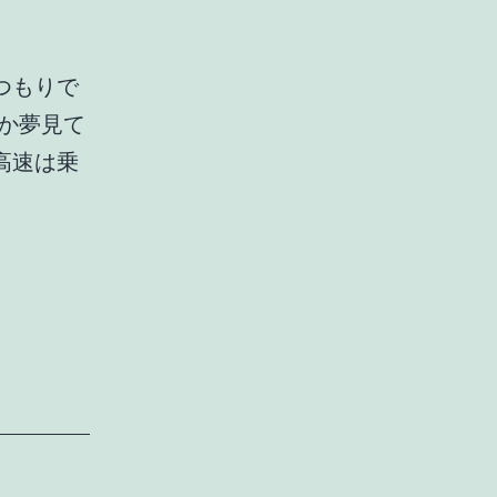
つもりで
か夢見て
高速は乗