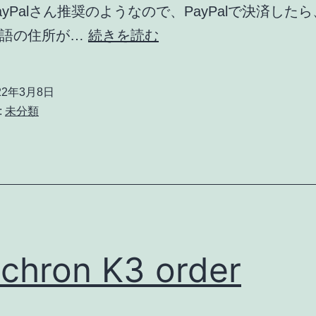
ayPalさん推奨のようなので、PayPalで決済した
Keychron
本語の住所が…
続きを読む
オ
ー
22年3月8日
ダ
:
未分類
ー
そ
の
後
chron K3 order