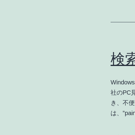
検
Wind
社のPC
き、不便
は、”pai