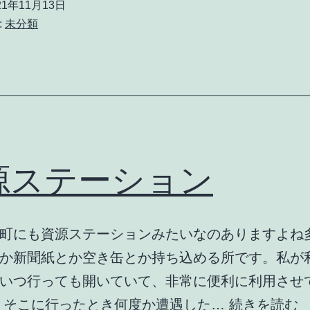
21年11月13日
ッ
:
未分類
ク
ス
源ステーション
町にも資源ステーションみたいなのありますよね
か新聞紙とか空き缶とか持ち込める所です。私が
いつ行っても開いていて、非常に便利に利用させ
 そこに行ったとき何度か遭遇した…
続きを読む