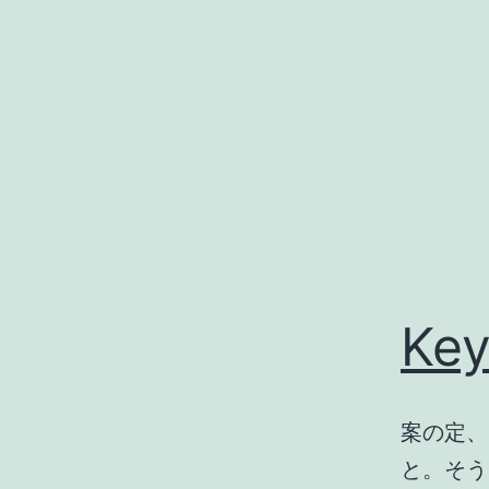
コ
ン
テ
ン
ツ
へ
ス
キ
ッ
Ke
プ
案の定、
と。そう