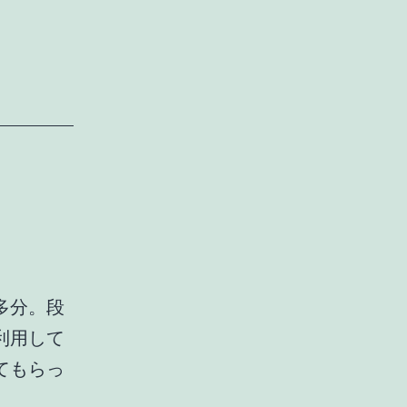
多分。段
利用して
てもらっ
資